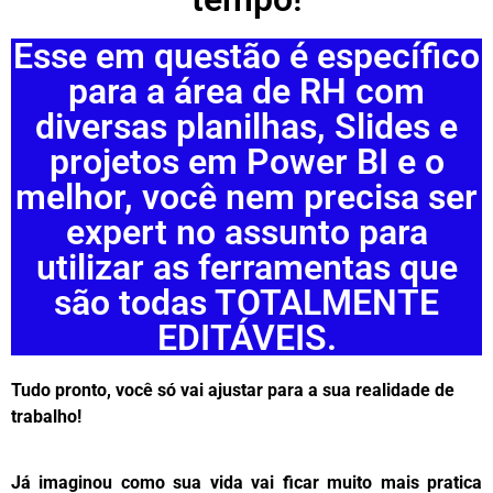
Esse em questão é específico
para a área de RH com
diversas planilhas, Slides e
projetos em Power BI e o
melhor, você nem precisa ser
expert no assunto para
utilizar as ferramentas que
são todas TOTALMENTE
EDITÁVEIS.
Tudo pronto, você só vai ajustar para a sua realidade de
trabalho!
Já imaginou como sua vida vai ficar muito mais pratica