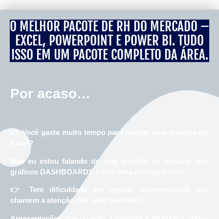
O MELHOR PACOTE DE RH DO MERCADO –
EXCEL, POWERPOINT E POWER BI. TUDO
ISSO EM UM PACOTE COMPLETO DA ÁREA.
Por acaso…
👉 Você gasta muito tempo para montar uma planilha em
Excel?
Mas eu estou falando de uma planilha de verdade com
gráficos DASHBOARDS e com uma estética bonita.
👉 Tem dificuldade em montar apresentações que
chamem a atenção dos seus ouvintes?
Apresentações que quando a palestra é finalizada, todos