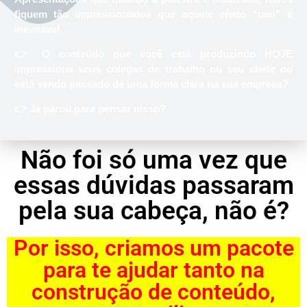
fiquem tão impressionados que aquele efeito “uau” é
inevitável.
👉 O conteúdo que você está produzindo HOJE
impressiona seus colegas de trabalho ou seu chefe ou
está sendo passado de uma forma clara na sua empresa?
👉 Já parou para pensar nisso?
Não foi só uma vez que
essas dúvidas passaram
pela sua cabeça, não é?​
Por isso, criamos um pacote
para te ajudar tanto na
construção de conteúdo,