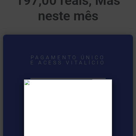
197,00 reais,
Mas
neste mês
PAGAMENTO ÚNICO
E ACESS VITALÍCIO
Mais de 6000 Planilhas
Todas editáveis e de fácil acesso
Bônus 1: gráficos Dashboard prontos
e editáveis