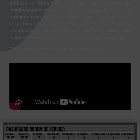
gráficos e fórmulas? Com este mega pacote de
planilhas você irá descomplicar as tarefas do dia a dia,
tornando tudo muito mais fácil, rápido e prático. Todas
as planilhas são prontas, mas você poderá editá-las,
modificando-as de acordo com sua necessidade. São
milhares de exemplos para você alterar ao seu gosto!
Planilhas nos formatos xls, xlsx, xlt e outros.