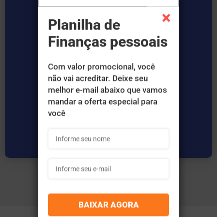
Bônus 2: Pacote com diversas
apostilas e livros sobre excel
Atualização mensal de conteúdo.
(vitalício)
ACESSO VITALÍCIO
77,00