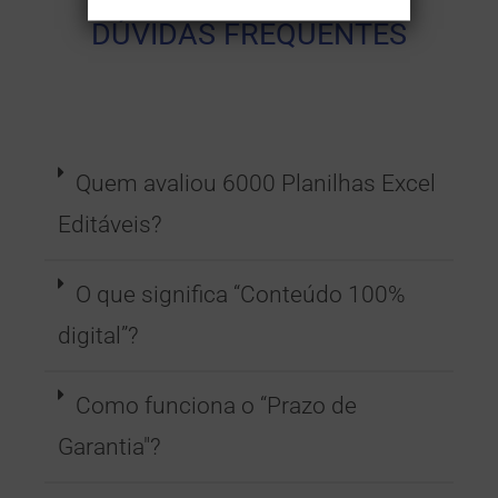
DÚVIDAS FREQUENTES
Quem avaliou 6000 Planilhas Excel
Editáveis?
O que significa “Conteúdo 100%
digital”?
Como funciona o “Prazo de
Garantia"?