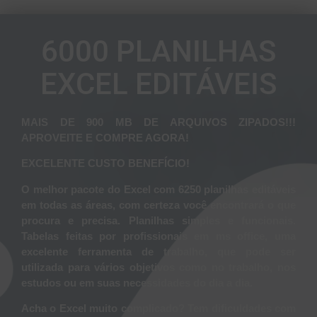
6000 PLANILHAS
EXCEL EDITÁVEIS
MAIS DE 900 MB DE ARQUIVOS ZIPADOS!!!
APROVEITE E COMPRE AGORA!
EXCELENTE CUSTO BENEFÍCIO!
O melhor pacote do Excel com 6250 planilhas editáveis
em todas as áreas, com certeza você encontrará o que
procura e precisa. Planilhas simples e funcionais.
Tabelas feitas por profissionais em ms office, uma
excelente ferramenta de trabalho, que pode ser
utilizada para vários objetivos como no trabalho, nos
estudos ou em suas necessidades do dia a dia.
Acha o Excel muito complicado? Tem dificuldades com