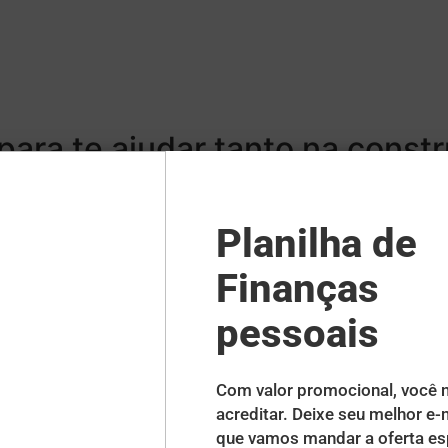
 para te ajudar tanto na cons
o para a área de Planejament
has e Slides, você nem precis
e são todas TOTALMENTE EDITÁ
 trabalho!
 depois de todo esse conteúdo ao seu dispor.