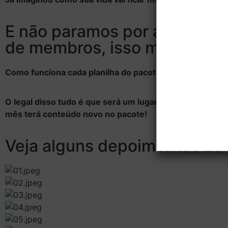
E não paramos por aí não, es
de membros, isso mesmo, uma
Como funciona cada planilha do pacote, dicas de como ed
O legal disso tudo é que será um lugar reservado para
mês terá conteúdo novo no pacote!
Veja alguns depoimentos de