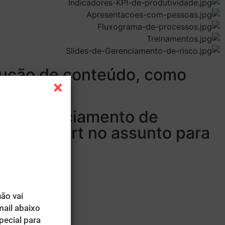
trução de conteúdo, como
o e gerenciamento de
a ser expert no assunto para
VEIS.