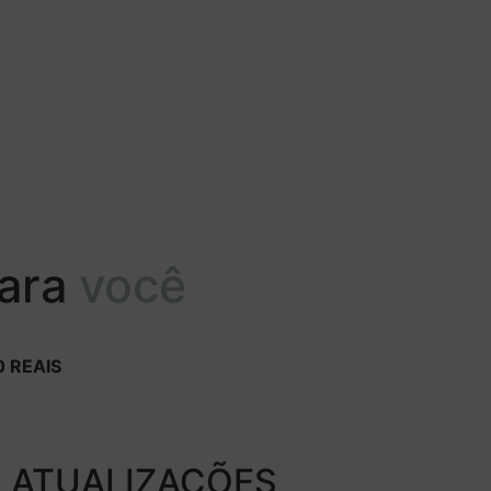
para
você
 REAIS
ATUALIZAÇÕES