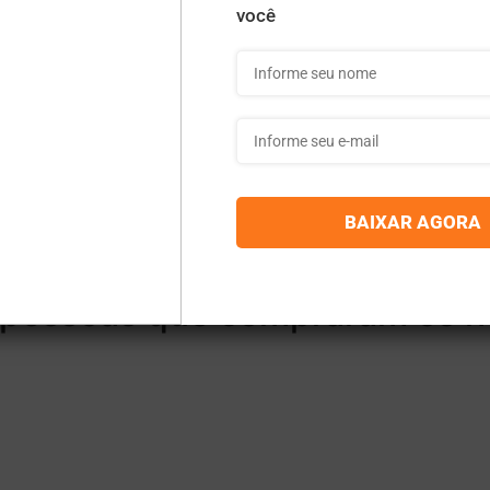
se pacote é diferenciado, poi
 área onde eu explico tudo 
itar certas planilhas e muitos outros.
 o envio de dúvidas e sugestões de melhorias do pacote,
 pessoas que compraram os n