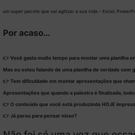
um super pacote que vai agilizar a sua vida – Excel, PowerP
Por acaso…
👉 Você gasta muito tempo para montar uma planilha e
Mas eu estou falando de uma planilha de verdade com 
👉 Tem dificuldade em montar apresentações que cham
Apresentações que quando a palestra é finalizada, todo
👉 O conteúdo que você está produzindo HOJE impressi
👉 Já parou para pensar nisso?
Não foi só uma vez que essa