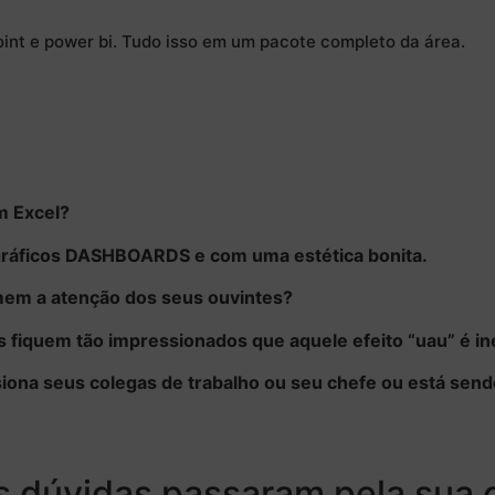
oint e power bi. Tudo isso em um pacote completo da área.
m Excel?
gráficos DASHBOARDS e com uma estética bonita.
em a atenção dos seus ouvintes?
s fiquem tão impressionados que aquele efeito “uau” é ine
ona seus colegas de trabalho ou seu chefe ou está sen
s dúvidas passaram pela sua c