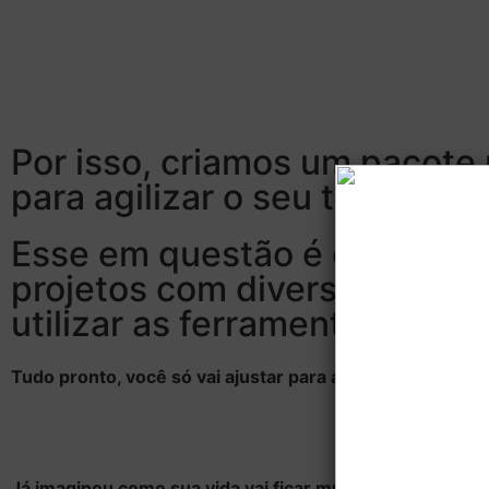
Por isso, criamos um pacote
para agilizar o seu tempo!
Esse em questão é específic
projetos com diversas planil
utilizar as ferramentas qu
Tudo pronto, você só vai ajustar para a sua realidade de
Já imaginou como sua vida vai ficar muito mais pratica