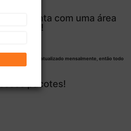
s é ele conta com uma área
para você!
 pois o mesmo será atualizado mensalmente, então todo
ossos pacotes!