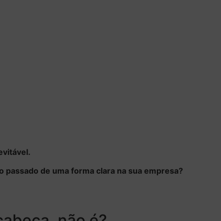
vitável.
do passado de uma forma clara na sua empresa?
abeça, não é?​