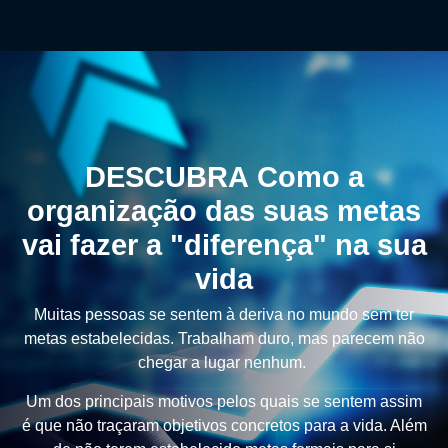
DESCUBRA
Como a
organização das suas metas
vai fazer a "diferença" na sua
vida
Muitas pessoas se sentem à deriva no mundo sem ter
metas estabelecidas. Trabalham duro, mas parecem não
chegar a lugar nenhum.
Um dos principais motivos pelos quais se sentem assim
é que não traçaram objetivos concretos para a vida. Além